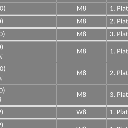
0)
M8
1. Pla
0)
M8
2. Pla
0)
M8
3. Pla
0)
M8
1. Pla
m]
0)
M8
2. Pla
m]
0)
M8
3. Pla
]
9)
W8
1. Pla
9)