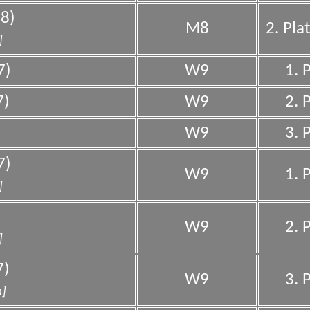
8)
M8
2. Pla
]
7)
W9
1. 
7)
W9
2. 
W9
3. 
7)
W9
1. 
]
W9
2. 
]
7)
W9
3. 
m]