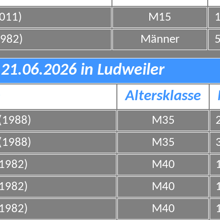
2011)
M15
1
1982)
Männer
5
21.06.2026 in Ludweiler
n
Altersklasse
(1988)
M35
2
(1988)
M35
3
(1982)
M40
1
(1982)
M40
1
(1982)
M40
1