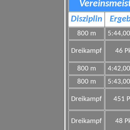
Vereinsmeis
Disziplin
Ergeb
800 m
5:44,0
Dreikampf
46 Pk
800 m
4:42,0
800 m
5:43,0
Dreikampf
451 P
Dreikampf
48 Pk