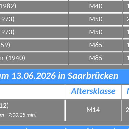
(1982)
M40
1
1973)
M50
2
1973)
M50
1
959)
M65
1
r (1940)
M85
1
am 13.06.2026 in Saarbrücken
Altersklasse
12)
M14
2
 m - 7:00,28 min]