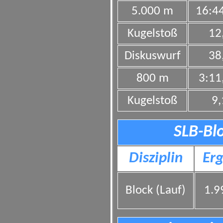
5.000 m
16:4
Kugelstoß
12
Diskuswurf
38
800 m
3:11
Kugelstoß
9
SLB-Bl
Disziplin
Erg
Block (Lauf)
1.9