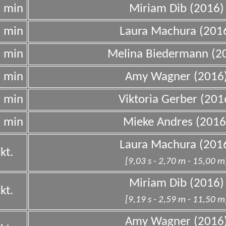
0 min
Miriam Dib (2016)
0 min
Laura Machura (201
0 min
Melina Biedermann (2
0 min
Amy Wagner (2016
0 min
Viktoria Gerber (201
0 min
Mieke Andres (2016
Laura Machura (201
kt.
[9,03 s - 2,70 m - 15,00 m
Miriam Dib (2016)
kt.
[9,19 s - 2,59 m - 11,50 m
Amy Wagner (2016