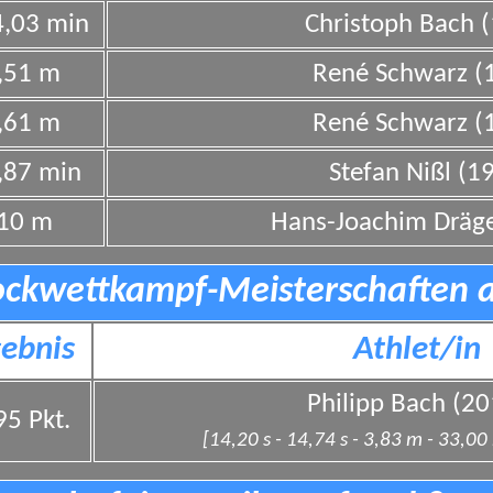
4,03 min
Christoph Bach 
,51 m
René Schwarz (
,61 m
René Schwarz (
,87 min
Stefan Nißl (1
,10 m
Hans-Joachim Dräge
ockwettkampf-Meisterschaften 
ebnis
Athlet/in
Philipp Bach (20
95 Pkt.
[14,20 s - 14,74 s - 3,83 m - 33,00